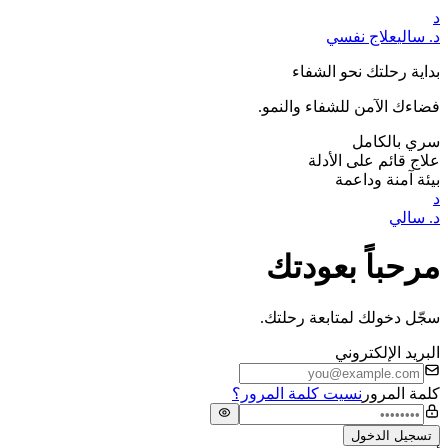
د
د. سالي
علاج نفسي
بداية رحلتك نحو الشفاء
فضاءك الآمن للشفاء والنمو.
سري بالكامل
علاج قائم على الأدلة
بيئة آمنة وداعمة
د
د. سالي
مرحباً بعودتك
سجّل دخولك لمتابعة رحلتك.
البريد الإلكتروني
كلمة المرور
نسيت كلمة المرور؟
تسجيل الدخول